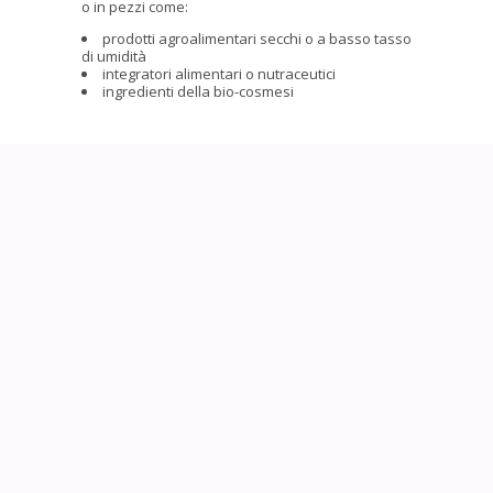
o in pezzi come:
prodotti agroalimentari secchi o a basso tasso
di umidità
integratori alimentari o nutraceutici
ingredienti della bio-cosmesi
Le nostre
certificazioni
Ecocert ha convalidato l’attrezzatura di Steripure sui requisiti
biologici.
ISO 22000: Steripure ha ufficialmente ottenuto il riconoscimento da
Bureau Veritas il 15 ottobre 2015.
Questa certificazione, acquisita appena 2 anni dopo il lancio