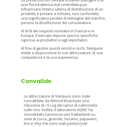
La presenza non rilevata di batteri patogeni o di
una flora batterica mal controllata può
influenzare l’intera catena di distribuzione di un
prodotto e portare a richiami, non conformità,
una significativa perdita di immagine del marchio,
persino la disaffezione del consumatore.
Al di là dei requisiti normativi in Francia e in
Europa, il mercato impone spesso specifiche
rigorose ai produttori e agli importatori.
Al fine di gestire questi vincoli e rischi, Steripure
mette a disposizione le sue attrezzature, le sue
competenze e la sua esperienza.
Convalide
Le attrezzature di Steripure sono state
convalidate da Almond Board per una
riduzione di >5 Log del carico di salmonella
sulle noci. Inoltre, il laboratorio AQMC ha
convalidato il processo per trattamenti su
semi di zucca, girasole, sesamo, papavero,
lino e chia che sono stati pastorizzati